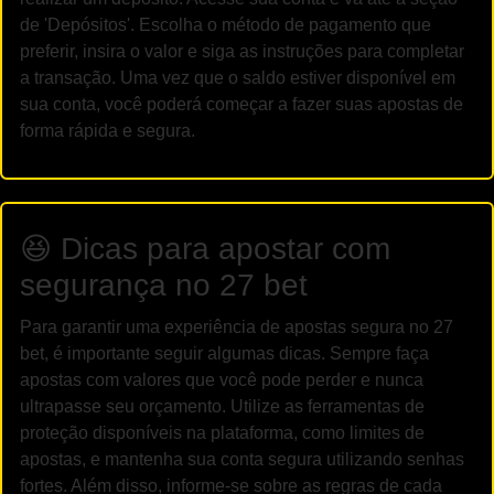
de 'Depósitos'. Escolha o método de pagamento que
preferir, insira o valor e siga as instruções para completar
a transação. Uma vez que o saldo estiver disponível em
sua conta, você poderá começar a fazer suas apostas de
forma rápida e segura.
😆 Dicas para apostar com
segurança no 27 bet
Para garantir uma experiência de apostas segura no 27
bet, é importante seguir algumas dicas. Sempre faça
apostas com valores que você pode perder e nunca
ultrapasse seu orçamento. Utilize as ferramentas de
proteção disponíveis na plataforma, como limites de
apostas, e mantenha sua conta segura utilizando senhas
fortes. Além disso, informe-se sobre as regras de cada