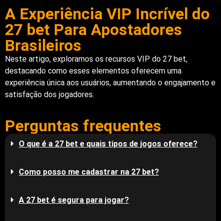
A Experiência VIP Incrível do
27 bet Para Apostadores
Brasileiros
Neste artigo, exploramos os recursos VIP do 27 bet,
destacando como esses elementos oferecem uma
experiência única aos usuários, aumentando o engajamento e
satisfação dos jogadores.
Perguntas frequentes
O que é a 27 bet e quais tipos de jogos oferece?
Como posso me cadastrar na 27 bet?
A 27 bet é segura para jogar?