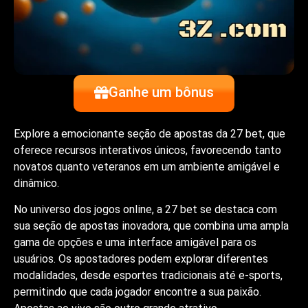
Ganhe um bônus
Explore a emocionante seção de apostas da 27 bet, que
oferece recursos interativos únicos, favorecendo tanto
novatos quanto veteranos em um ambiente amigável e
dinâmico.
No universo dos jogos online, a 27 bet se destaca com
sua seção de apostas inovadora, que combina uma ampla
gama de opções e uma interface amigável para os
usuários. Os apostadores podem explorar diferentes
modalidades, desde esportes tradicionais até e-sports,
permitindo que cada jogador encontre a sua paixão.