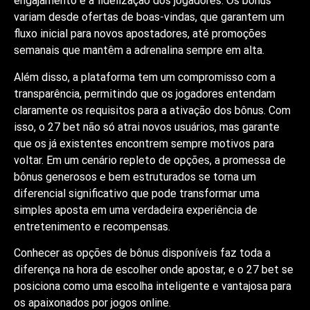
engajamento e a fidelização dos jogadores. Os bônus
variam desde ofertas de boas-vindas, que garantem um
fluxo inicial para novos apostadores, até promoções
semanais que mantêm a adrenalina sempre em alta.
Além disso, a plataforma tem um compromisso com a
transparência, permitindo que os jogadores entendam
claramente os requisitos para a ativação dos bônus. Com
isso, o 27 bet não só atrai novos usuários, mas garante
que os já existentes encontrem sempre motivos para
voltar. Em um cenário repleto de opções, a promessa de
bônus generosos e bem estruturados se torna um
diferencial significativo que pode transformar uma
simples aposta em uma verdadeira experiência de
entretenimento e recompensas.
Conhecer as opções de bônus disponíveis faz toda a
diferença na hora de escolher onde apostar, e o 27 bet se
posiciona como uma escolha inteligente e vantajosa para
os apaixonados por jogos online.