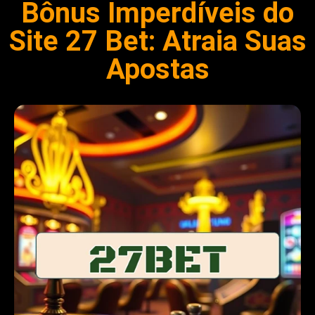
Bônus Imperdíveis do
Site 27 Bet: Atraia Suas
Apostas