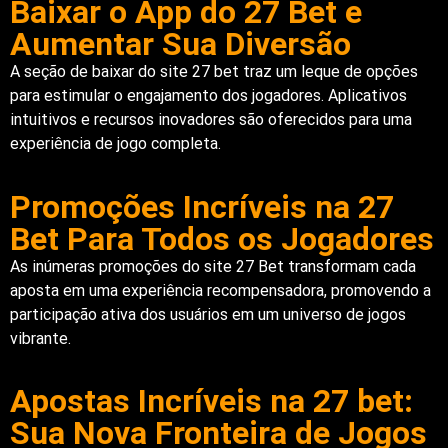
Baixar o App do 27 Bet e
Aumentar Sua Diversão
A seção de baixar do site 27 bet traz um leque de opções
para estimular o engajamento dos jogadores. Aplicativos
intuitivos e recursos inovadores são oferecidos para uma
experiência de jogo completa.
Promoções Incríveis na 27
Bet Para Todos os Jogadores
As inúmeras promoções do site 27 Bet transformam cada
aposta em uma experiência recompensadora, promovendo a
participação ativa dos usuários em um universo de jogos
vibrante.
Apostas Incríveis na 27 bet:
Sua Nova Fronteira de Jogos