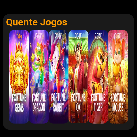
Quente Jogos