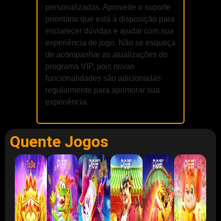
personalizadas. Aproveite o suporte
prioritário que está à disposição para
esclarecer dúvidas e ajudar com sua
experiência de jogo. Não se esqueça
de acompanhar as atualizações do
programa VIP, pois novas
funcionalidades são adicionadas
regularmente para aprimorar sua
experiência.
Quente Jogos