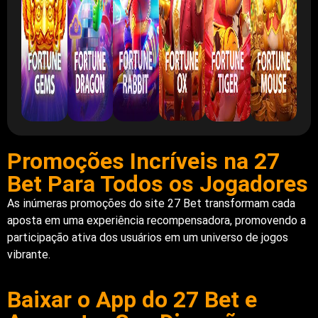
Promoções Incríveis na 27
Bet Para Todos os Jogadores
As inúmeras promoções do site 27 Bet transformam cada
aposta em uma experiência recompensadora, promovendo a
participação ativa dos usuários em um universo de jogos
vibrante.
Baixar o App do 27 Bet e