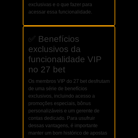
exclusivas e o que fazer para
acessar essa funcionalidade.
✅ Benefícios
exclusivos da
funcionalidade VIP
no 27 bet
Os membros VIP do 27 bet desfrutam
de uma série de benefícios
exclusivos, incluindo acesso a
promoções especiais, bônus
personalizáveis e um gerente de
contas dedicado. Para usufruir
dessas vantagens, é importante
manter um bom histórico de apostas